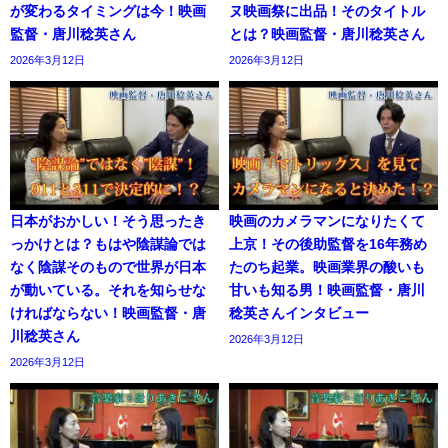
が変わるタイミングは今！映画
ヌ映画祭に出品！そのタイトル
監督・唐川稔英さん
とは？映画監督・唐川稔英さん
2026年3月12日
2026年3月12日
日本がおかしい！そう思ったき
映画のカメラマンになりたくて
っかけとは？もはや陰謀論では
上京！その後助監督を16年務め
なく陰謀そのもので世界が日本
たのち起業。映画業界の酸いも
が動いている。それを知らせな
甘いも知る男！映画監督・唐川
ければならない！映画監督・唐
稔英さんインタビュー
川稔英さん
2026年3月12日
2026年3月12日