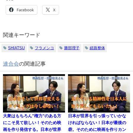
Facebook
X
関連キーワード
SHIATSU
フラメンコ
勝部理子
経路整体
連合会
の関連記事
大衆はもちろん”権力”のある方
日本が世界を引っ張っていかな
にこそ見て欲しい！そのため映
ければならない！日本が最後の
画を作り発信する。日本が世界
砦。そのために映画を作りカン