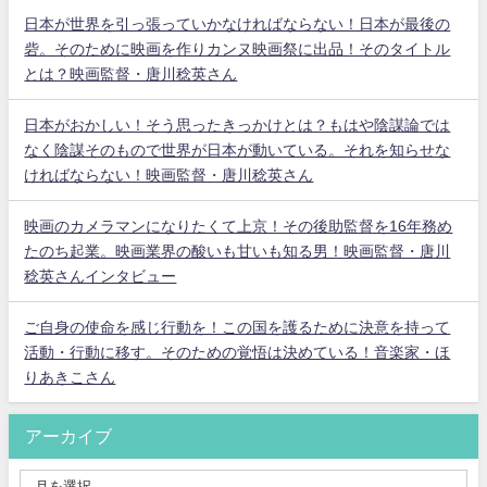
日本が世界を引っ張っていかなければならない！日本が最後の
砦。そのために映画を作りカンヌ映画祭に出品！そのタイトル
とは？映画監督・唐川稔英さん
日本がおかしい！そう思ったきっかけとは？もはや陰謀論では
なく陰謀そのもので世界が日本が動いている。それを知らせな
ければならない！映画監督・唐川稔英さん
映画のカメラマンになりたくて上京！その後助監督を16年務め
たのち起業。映画業界の酸いも甘いも知る男！映画監督・唐川
稔英さんインタビュー
ご自身の使命を感じ行動を！この国を護るために決意を持って
活動・行動に移す。そのための覚悟は決めている！音楽家・ほ
りあきこさん
アーカイブ