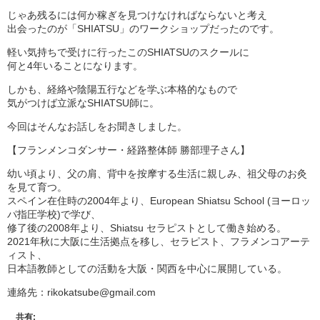
じゃあ残るには何か稼ぎを見つけなければならないと考え
出会ったのが「SHIATSU」のワークショップだったのです。
軽い気持ちで受けに行ったこのSHIATSUのスクールに
何と4年いることになります。
しかも、経絡や陰陽五行などを学ぶ本格的なもので
気がつけば立派なSHIATSU師に。
今回はそんなお話しをお聞きしました。
【フランメンコダンサー・経路整体師 勝部理子さん】
幼い頃より、父の肩、背中を按摩する生活に親しみ、祖父母のお灸
を見て育つ。
スペイン在住時の2004年より、European Shiatsu School (ヨーロッ
パ指圧学校)で学び、
修了後の2008年より、Shiatsu セラピストとして働き始める。
2021年秋に大阪に生活拠点を移し、セラピスト、フラメンコアーテ
ィスト、
日本語教師としての活動を大阪・関西を中心に展開している。
連絡先：rikokatsube@gmail.com
共有: