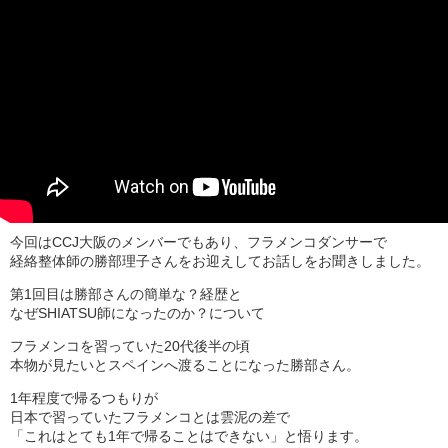
今回はCCJ大阪のメンバーでもあり、フラメンコダンサーで
経絡整体師の勝部理子さんをお迎えしてお話しをお聞きしました。
第1回目は勝部さんの簡単な？経歴と
なぜSHIATSU師になったのか？について
フラメンコを習っていた20代後半の頃
本物が見たいとスペインへ渡ることになった勝部さん。
1年程度で帰るつもりが
日本で習っていたフラメンコとは雲泥の差で
「これはとても1年で帰ることはできない」と悟ります。