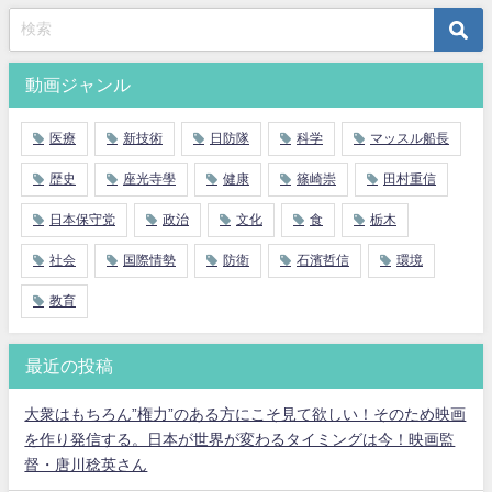
動画ジャンル
医療
新技術
日防隊
科学
マッスル船長
歴史
座光寺學
健康
篠崎崇
田村重信
日本保守党
政治
文化
食
栃木
社会
国際情勢
防衛
石濱哲信
環境
教育
最近の投稿
大衆はもちろん”権力”のある方にこそ見て欲しい！そのため映画
を作り発信する。日本が世界が変わるタイミングは今！映画監
督・唐川稔英さん