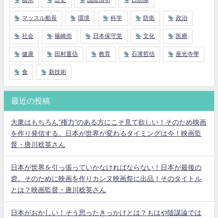
栃木
歴史
国際情勢
日防隊
マッスル船長
環境
科学
防衛
政治
社会
篠崎崇
日本保守党
文化
医療
健康
田村重信
教育
石濱哲信
座光寺學
食
新技術
最近の投稿
大衆はもちろん”権力”のある方にこそ見て欲しい！そのため映画
を作り発信する。日本が世界が変わるタイミングは今！映画監
督・唐川稔英さん
日本が世界を引っ張っていかなければならない！日本が最後の
砦。そのために映画を作りカンヌ映画祭に出品！そのタイトル
とは？映画監督・唐川稔英さん
日本がおかしい！そう思ったきっかけとは？もはや陰謀論では