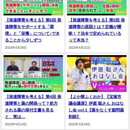
連合会
連合会
【発達障害を考える】第6回 発
【発達障害を考える】第5回 発
達障害をサポートする「環
達障害の原因とは？定義が曖
境」と「栄養」について♪でき
昧！？法令で定められている
ることから少しずつ
って本当？
2022年4月28日
2022年4月21日
連合会
CCJよか隊ふくおか
【発達障害を考える】第4回 発
【よか隊ふくおか】【宝塚市
達障害と薬の関係って？処方
議会議員】伊庭 聡さん おはな
される薬の添付文書を見る
し会 vol.1【薬をなくす顧問薬
と、実は…
剤師】
2022年4月14日
2022年3月24日