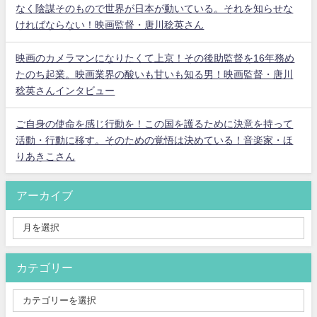
なく陰謀そのもので世界が日本が動いている。それを知らせな
ければならない！映画監督・唐川稔英さん
映画のカメラマンになりたくて上京！その後助監督を16年務め
たのち起業。映画業界の酸いも甘いも知る男！映画監督・唐川
稔英さんインタビュー
ご自身の使命を感じ行動を！この国を護るために決意を持って
活動・行動に移す。そのための覚悟は決めている！音楽家・ほ
りあきこさん
アーカイブ
カテゴリー