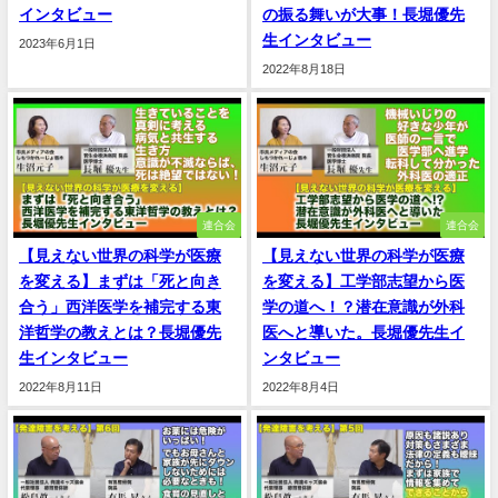
インタビュー
の振る舞いが大事！長堀優先
生インタビュー
2023年6月1日
2022年8月18日
連合会
連合会
【見えない世界の科学が医療
【見えない世界の科学が医療
を変える】まずは「死と向き
を変える】工学部志望から医
合う」西洋医学を補完する東
学の道へ！？潜在意識が外科
洋哲学の教えとは？長堀優先
医へと導いた。長堀優先生イ
生インタビュー
ンタビュー
2022年8月11日
2022年8月4日