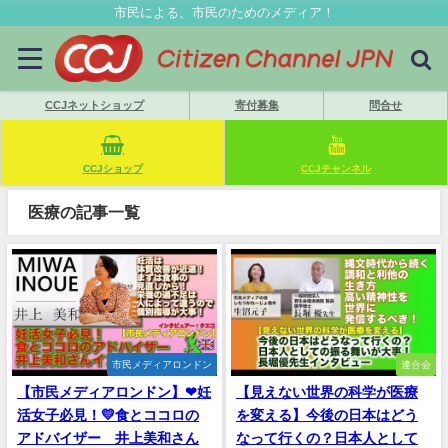
市民による、市民のためのメディア！
CCJネットショップ
寄付募集
問合せ
CCJショップ
CCJチャンネル
医療の記事一覧
市民メディアロンドン
連合会
【市民メディアロンドン】❤妊
【見えない世界の科学が医療
活女子必見！💛食とココロの
を変える】今後の日本はどう
アドバイザー 井上美和さん
なって行くの？日本人として