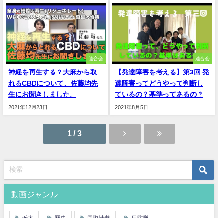
連合会
連合会
神経を再生する？大麻から取
【発達障害を考える】第3回 発
れるCBDについて、佐藤均先
達障害ってどうやって判断し
生にお聞きしました。
ているの？基準ってあるの？
2021年12月23日
2021年8月5日
1 / 3
動画ジャンル