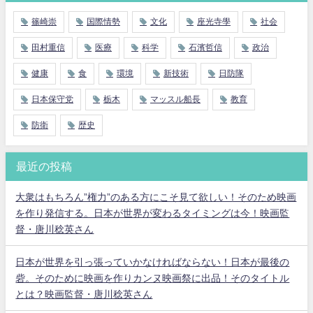
篠崎崇
国際情勢
文化
座光寺學
社会
田村重信
医療
科学
石濱哲信
政治
健康
食
環境
新技術
日防隊
日本保守党
栃木
マッスル船長
教育
防衛
歴史
最近の投稿
大衆はもちろん”権力”のある方にこそ見て欲しい！そのため映画
を作り発信する。日本が世界が変わるタイミングは今！映画監
督・唐川稔英さん
日本が世界を引っ張っていかなければならない！日本が最後の
砦。そのために映画を作りカンヌ映画祭に出品！そのタイトル
とは？映画監督・唐川稔英さん