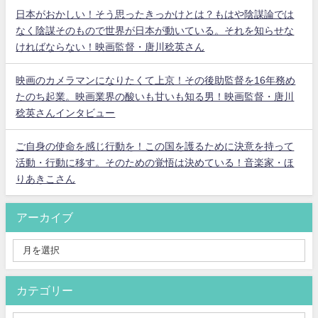
日本がおかしい！そう思ったきっかけとは？もはや陰謀論では
なく陰謀そのもので世界が日本が動いている。それを知らせな
ければならない！映画監督・唐川稔英さん
映画のカメラマンになりたくて上京！その後助監督を16年務め
たのち起業。映画業界の酸いも甘いも知る男！映画監督・唐川
稔英さんインタビュー
ご自身の使命を感じ行動を！この国を護るために決意を持って
活動・行動に移す。そのための覚悟は決めている！音楽家・ほ
りあきこさん
アーカイブ
カテゴリー