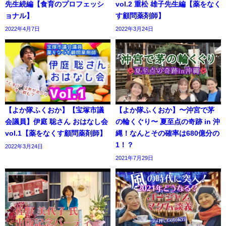
先生続編【食育のプロフェッシ
vol.2 重松 雄子先生編【薬をなく
ョナル】
す顧問薬剤師】
2022年4月7日
2022年3月24日
【よか隊ふくおか】【宝塚市議
【よか隊ふくおか】〜沖宮で茅
会議員】伊庭 聡さん おはなし会
の輪くぐり〜 夏至点の奇跡 in 沖
vol.1【薬をなくす顧問薬剤師】
縄！なんとその確率は680億分の
1！？
2022年3月24日
2021年7月29日