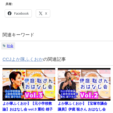
共有:
Facebook
X
関連キーワード
社会
CCJよか隊ふくおか
の関連記事
よか隊ふくおか】【元小学校教
よか隊ふくおか】【宝塚市議会
論】おはなし会 vol.3 重松 雄子
議員】伊庭 聡さん おはなし会