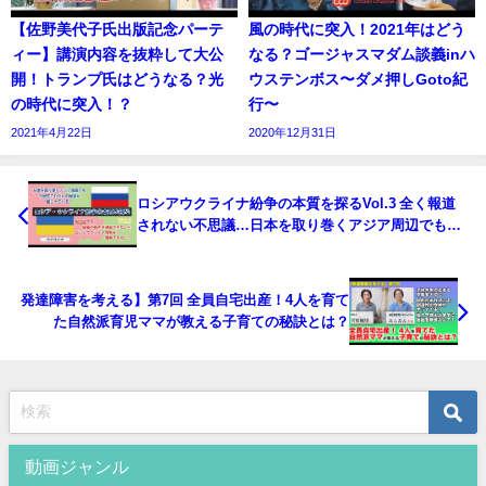
【佐野美代子氏出版記念パーテ
風の時代に突入！2021年はどう
ィー】講演内容を抜粋して大公
なる？ゴージャスマダム談義inハ
開！トランプ氏はどうなる？光
ウステンボス〜ダメ押しGoto紀
の時代に突入！？
行〜
2021年4月22日
2020年12月31日
ロシアウクライナ紛争の本質を探るVol.3 全く報道
されない不思議…日本を取り巻くアジア周辺でもこ
れだけの紛争が。紛争に絡む各国の状況を知る！
発達障害を考える】第7回 全員自宅出産！4人を育て
た自然派育児ママが教える子育ての秘訣とは？
動画ジャンル