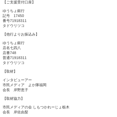
【ご支援受付口座】
ゆうちょ銀行
記号 17450
番号71918311
タドウリツコ
【他行よりお振込み】
ゆうちょ銀行
店名七四八
店番748
普通71918311
タドウリツコ
【取材】
インタビューアー
市民メディア よか隊福岡
会長 岸野恵子
【取材協力】
市民メディアの会 しもつかれーじょ栃木
会長 岸佐由梨