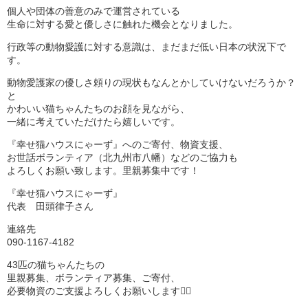
個人や団体の善意のみで運営されている
生命に対する愛と優しさに触れた機会となりました。
行政等の動物愛護に対する意識は、まだまだ低い日本の状況下で
す。
動物愛護家の優しさ頼りの現状もなんとかしていけないだろうか？
と
かわいい猫ちゃんたちのお顔を見ながら、
一緒に考えていただけたら嬉しいです。
『幸せ猫ハウスにゃーず』へのご寄付、物資支援、
お世話ボランティア（北九州市八幡）などのご協力も
よろしくお願い致します。里親募集中です！
『幸せ猫ハウスにゃーず』
代表 田頭律子さん
連絡先
090-1167-4182
43匹の猫ちゃんたちの
里親募集、ボランティア募集、ご寄付、
必要物資のご支援よろしくお願いします🙇‍♂️