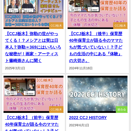
CCJ栃木
CCJ栃木
【CCJ栃木】弥勒の世がやっ
【CCJ栃木】（後半）保育歴
てくる！？メシアとは実は日
40年保育士が語る今のママた
本人？弥勒＝369にはいろいろ
ちが気づいていない！？子ど
な秘密が！画家・アーティス
もの生活の中にある『体験』
ト篠崎崇さんに聞く
の大切さ。
2025年3月1日
2024年11月18日
CCJ栃木
連合会
【CCJ栃木】（前半）保育歴
2022 CCJ HISTORY
40年保育士が語る今のママた
2023年6月1日
ちが気づいていない！？子ど