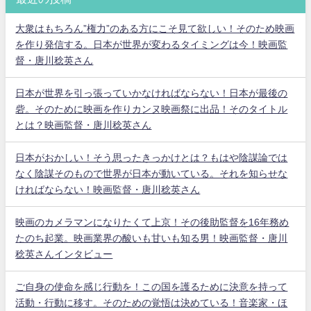
大衆はもちろん”権力”のある方にこそ見て欲しい！そのため映画
を作り発信する。日本が世界が変わるタイミングは今！映画監
督・唐川稔英さん
日本が世界を引っ張っていかなければならない！日本が最後の
砦。そのために映画を作りカンヌ映画祭に出品！そのタイトル
とは？映画監督・唐川稔英さん
日本がおかしい！そう思ったきっかけとは？もはや陰謀論では
なく陰謀そのもので世界が日本が動いている。それを知らせな
ければならない！映画監督・唐川稔英さん
映画のカメラマンになりたくて上京！その後助監督を16年務め
たのち起業。映画業界の酸いも甘いも知る男！映画監督・唐川
稔英さんインタビュー
ご自身の使命を感じ行動を！この国を護るために決意を持って
活動・行動に移す。そのための覚悟は決めている！音楽家・ほ