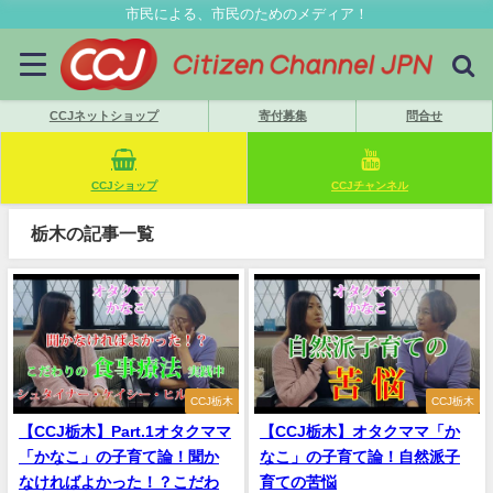
市民による、市民のためのメディア！
CCJネットショップ
寄付募集
問合せ
CCJショップ
CCJチャンネル
栃木の記事一覧
CCJ栃木
CCJ栃木
【CCJ栃木】Part.1オタクママ
【CCJ栃木】オタクママ「か
「かなこ」の子育て論！聞か
なこ」の子育て論！自然派子
なければよかった！？こだわ
育ての苦悩