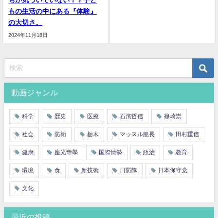
もの生活の中にある『体験』
の大切さ。
2024年11月18日
動画ジャンル
科学
歴史
医療
石濱哲信
篠崎崇
社会
防衛
栃木
マッスル船長
田村重信
健康
座光寺學
国際情勢
政治
教育
環境
食
新技術
日防隊
日本保守党
文化
最近の投稿