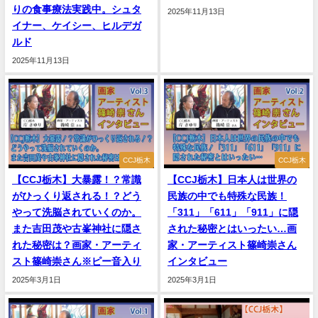
りの食事療法実践中。シュタ
2025年11月13日
イナー、ケイシー、ヒルデガ
ルド
2025年11月13日
CCJ栃木
CCJ栃木
【CCJ栃木】大暴露！？常識
【CCJ栃木】日本人は世界の
がひっくり返される！？どう
民族の中でも特殊な民族！
やって洗脳されていくのか。
「311」「611」「911」に隠
また吉田茂や古峯神社に隠さ
された秘密とはいったい…画
れた秘密は？画家・アーティ
家・アーティスト篠崎崇さん
スト篠崎崇さん※ピー音入り
インタビュー
2025年3月1日
2025年3月1日