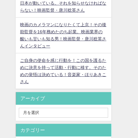
日本が動いている。それを知らせなければな
らない！映画監督・唐川稔英さん
映画のカメラマンになりたくて上京！その後
助監督を16年務めたのち起業。映画業界の
酸いも甘いも知る男！映画監督・唐川稔英さ
んインタビュー
ご自身の使命を感じ行動を！この国を護るた
めに決意を持って活動・行動に移す。そのた
めの覚悟は決めている！音楽家・ほりあきこ
さん
アーカイブ
カテゴリー