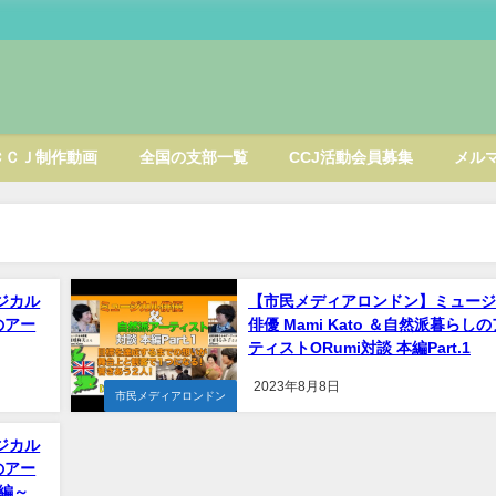
ＣＣＪ制作動画
全国の支部一覧
CCJ活動会員募集
メル
ジカル
【市民メディアロンドン】ミュージ
のアー
俳優 Mami Kato ＆自然派暮らし
ティストORumi対談 本編Part.1
2023年8月8日
市民メディアロンドン
ジカル
のアー
訣編～