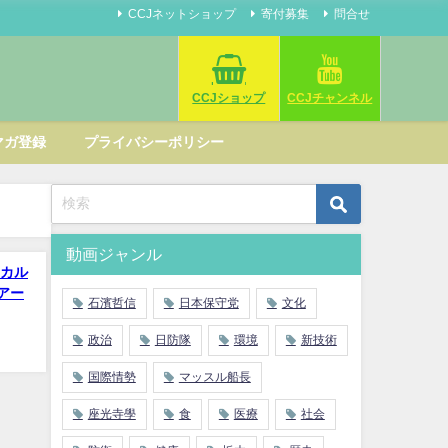
CCJネットショップ
寄付募集
問合せ
CCJショップ
CCJチャンネル
マガ登録
プライバシーポリシー
動画ジャンル
カル
のアー
石濱哲信
日本保守党
文化
政治
日防隊
環境
新技術
国際情勢
マッスル船長
座光寺學
食
医療
社会