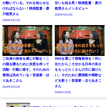
が動いている。それを知らせな
甘いも知る男！映画監督・唐川
ければならない！映画監督・唐
稔英さんインタビュー
川稔英さん
2026年3月12日
2026年3月12日
ご自身の使命を感じ行動を！こ
SNSを通じて情報発信を！外に
の国を護るために決意を持って
出たからこそ分かる日本の良さ
活動・行動に移す。そのための
をもっとたくさんの方に届けた
覚悟は決めている！音楽家・ほ
い。そのために愛国歌や唱歌な
りあきこさん
どを歌う！音楽家・ほりあきこ
さん
2026年3月12日
2026年2月8日