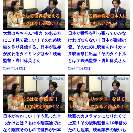
大衆はもちろん”権力”のある方
日本が世界を引っ張っていかな
にこそ見て欲しい！そのため映
ければならない！日本が最後の
画を作り発信する。日本が世界
砦。そのために映画を作りカン
が変わるタイミングは今！映画
ヌ映画祭に出品！そのタイトル
監督・唐川稔英さん
とは？映画監督・唐川稔英さん
2026年3月12日
2026年3月12日
日本がおかしい！そう思ったき
映画のカメラマンになりたくて
っかけとは？もはや陰謀論では
上京！その後助監督を16年務め
なく陰謀そのもので世界が日本
たのち起業。映画業界の酸いも