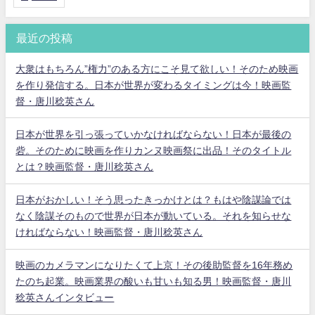
最近の投稿
大衆はもちろん”権力”のある方にこそ見て欲しい！そのため映画
を作り発信する。日本が世界が変わるタイミングは今！映画監
督・唐川稔英さん
日本が世界を引っ張っていかなければならない！日本が最後の
砦。そのために映画を作りカンヌ映画祭に出品！そのタイトル
とは？映画監督・唐川稔英さん
日本がおかしい！そう思ったきっかけとは？もはや陰謀論では
なく陰謀そのもので世界が日本が動いている。それを知らせな
ければならない！映画監督・唐川稔英さん
映画のカメラマンになりたくて上京！その後助監督を16年務め
たのち起業。映画業界の酸いも甘いも知る男！映画監督・唐川
稔英さんインタビュー