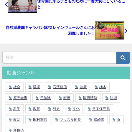
保育園に来る子どものために一番大切にしているこ
と
自然派農園キャラバン隊#2 レインヴェールさんにお
邪魔しました！
動画ジャンル
社会
環境
石濱哲信
健康
栃木
座光寺學
日防隊
医療
国際情勢
防衛
科学
教育
歴史
文化
日本保守党
政治
田村重信
マッスル船長
篠崎崇
食
新技術