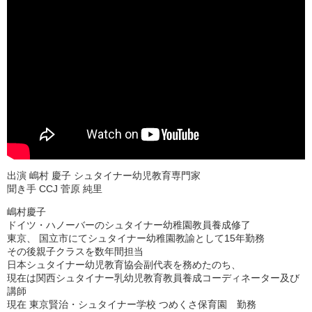
出演 嶋村 慶子 シュタイナー幼児教育専門家
聞き手 CCJ 菅原 純里
嶋村慶子
ドイツ・ハノーバーのシュタイナー幼稚園教員養成修了
東京、 国立市にてシュタイナー幼稚園教諭として15年勤務
その後親子クラスを数年間担当
日本シュタイナー幼児教育協会副代表を務めたのち、
現在は関西シュタイナー乳幼児教育教員養成コーディネーター及び
講師
現在 東京賢治・シュタイナー学校 つめくさ保育園 勤務