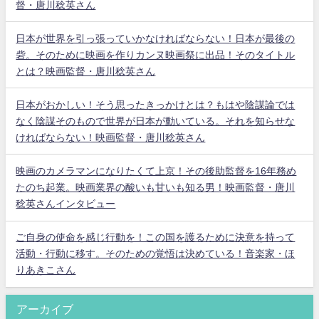
督・唐川稔英さん
日本が世界を引っ張っていかなければならない！日本が最後の
砦。そのために映画を作りカンヌ映画祭に出品！そのタイトル
とは？映画監督・唐川稔英さん
日本がおかしい！そう思ったきっかけとは？もはや陰謀論では
なく陰謀そのもので世界が日本が動いている。それを知らせな
ければならない！映画監督・唐川稔英さん
映画のカメラマンになりたくて上京！その後助監督を16年務め
たのち起業。映画業界の酸いも甘いも知る男！映画監督・唐川
稔英さんインタビュー
ご自身の使命を感じ行動を！この国を護るために決意を持って
活動・行動に移す。そのための覚悟は決めている！音楽家・ほ
りあきこさん
アーカイブ