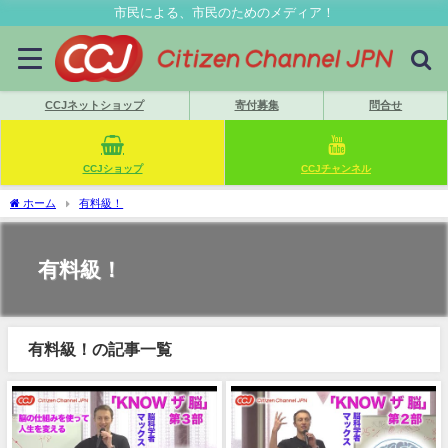
市民による、市民のためのメディア！
CCJネットショップ
寄付募集
問合せ
CCJショップ
CCJチャンネル
ホーム
有料級！
有料級！
有料級！の記事一覧