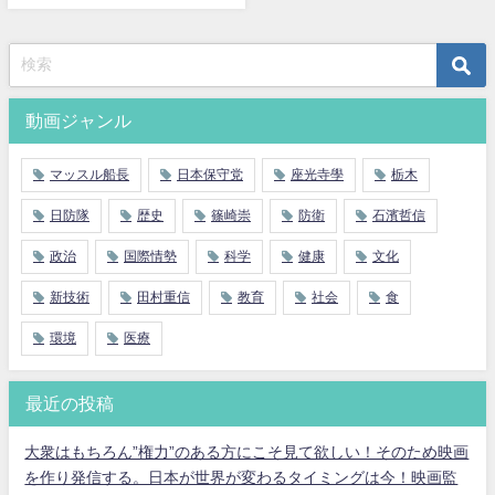
動画ジャンル
マッスル船長
日本保守党
座光寺學
栃木
日防隊
歴史
篠崎崇
防衛
石濱哲信
政治
国際情勢
科学
健康
文化
新技術
田村重信
教育
社会
食
環境
医療
最近の投稿
大衆はもちろん”権力”のある方にこそ見て欲しい！そのため映画
を作り発信する。日本が世界が変わるタイミングは今！映画監