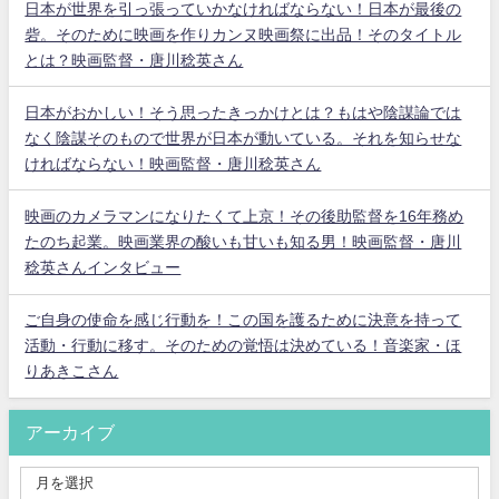
日本が世界を引っ張っていかなければならない！日本が最後の
砦。そのために映画を作りカンヌ映画祭に出品！そのタイトル
とは？映画監督・唐川稔英さん
日本がおかしい！そう思ったきっかけとは？もはや陰謀論では
なく陰謀そのもので世界が日本が動いている。それを知らせな
ければならない！映画監督・唐川稔英さん
映画のカメラマンになりたくて上京！その後助監督を16年務め
たのち起業。映画業界の酸いも甘いも知る男！映画監督・唐川
稔英さんインタビュー
ご自身の使命を感じ行動を！この国を護るために決意を持って
活動・行動に移す。そのための覚悟は決めている！音楽家・ほ
りあきこさん
アーカイブ