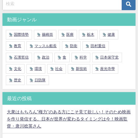
動画ジャンル
国際情勢
篠崎崇
医療
栃木
健康
教育
マッスル船長
防衛
田村重信
石濱哲信
政治
食
科学
日本保守党
文化
環境
社会
新技術
座光寺學
歴史
日防隊
最近の投稿
大衆はもちろん”権力”のある方にこそ見て欲しい！そのため映画
を作り発信する。日本が世界が変わるタイミングは今！映画監
督・唐川稔英さん