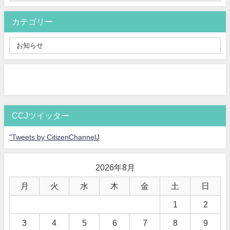
カテゴリー
CCJツイッター
"Tweets by CitizenChannelJ
2026年8月
月
火
水
木
金
土
日
1
2
3
4
5
6
7
8
9