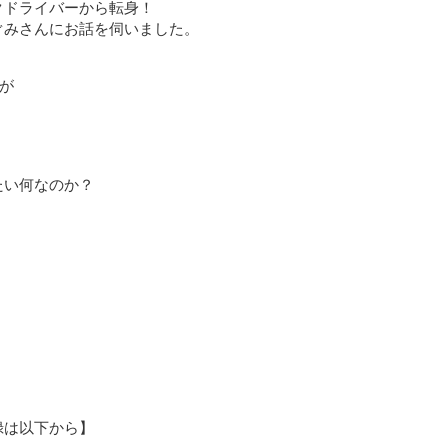
クドライバーから転身！
ぐみさんにお話を伺いました。
”が
たい何なのか？
録は以下から】