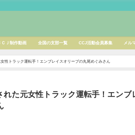
ＣＣＪ制作動画
全国の支部一覧
CCJ活動会員募集
メル
元女性トラック運転手！エンブレイスオリーブの丸尾めぐみさん
された元女性トラック運転手！エンブ
ん