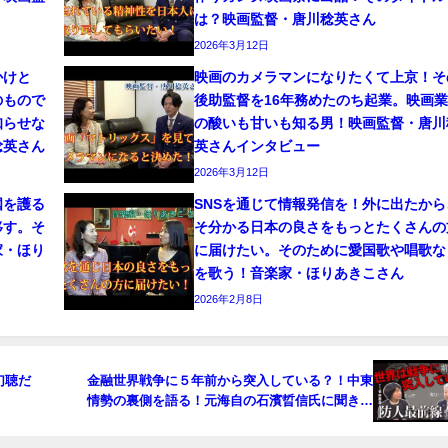
は？映画監督・唐川稔英さん
2026年3月12日
かけと
映画のカメラマンになりたくて上京！そ
のもので
後助監督を16年務めたのち起業。映画
知らせな
の酸いも甘いも知る男！映画監督・唐川
稔英さん
英さんインタビュー
2026年3月12日
国を護る
SNSを通じて情報発信を！外に出たから
移す。そ
そ分かる日本の良さをもっとたくさんの
家・ほり
に届けたい。そのために愛国歌や唱歌な
を歌う！音楽家・ほりあきこさん
2026年2月8日
幻聴だ
金融世界戦争に５年前から突入している？！中東
情勢の裏側を語る！元海自の石濱晢信氏に聞きま
した！