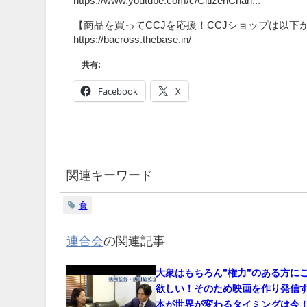
https://www.youtube.com/c/CitizenChan...
【商品を買ってCCJを応援！CCJショップは以下
https://bacross.thebase.in/
共有:
Facebook
X
関連キーワード
食
連合会
の関連記事
大衆はもちろん”権力”のある方に
欲しい！そのため映画を作り発信
本が世界が変わるタイミングは今