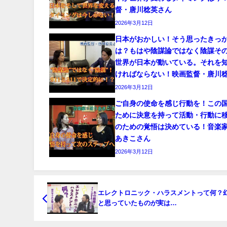
督・唐川稔英さん
2026年3月12日
日本がおかしい！そう思ったきっ
は？もはや陰謀論ではなく陰謀そ
世界が日本が動いている。それを
ければならない！映画監督・唐川
2026年3月12日
ご自身の使命を感じ行動を！この
ために決意を持って活動・行動に
のための覚悟は決めている！音楽
あきこさん
2026年3月12日
エレクトロニック・ハラスメントって何？
と思っていたものが実は…