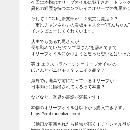
今回は本物のオリーブオイルに魅了され、トラッ
異色の経歴を持つエンブレイスオリーブの丸尾め
そして！CCJに新支部が！？東京に発足？？
「市民チャンネル」の看板キャスター”ぽんちゃん
インタビューしてくれています。
店主でもある丸尾さんが、
長年勤めていた”ダンプ屋さん”を辞めてまで
オリーブオイルにかけようと思った想いとはいっ
実は”エクストラバージンオリーブオイル”の
ほとんどがニセモノ？フェイク品？？
海外では廃棄寸前になっているオリーブが
日本向けに輸出されてくるって本当？
などなど、業界の裏話が満載です！
本物のオリーブオイルは以下から購入できます。
https://embraceolive.com/
【動画が更新されたら通知が届く！チャンネル登