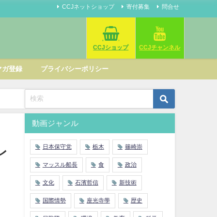
CCJネットショップ
寄付募集
問合せ
CCJショップ
CCJチャンネル
マガ登録
プライバシーポリシー
動画ジャンル
日本保守党
栃木
篠崎崇
レ
マッスル船長
食
政治
文化
石濱哲信
新技術
国際情勢
座光寺學
歴史