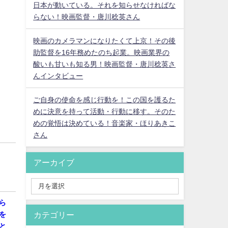
日本が動いている。それを知らせなければな
らない！映画監督・唐川稔英さん
映画のカメラマンになりたくて上京！その後
助監督を16年務めたのち起業。映画業界の
酸いも甘いも知る男！映画監督・唐川稔英さ
んインタビュー
ご自身の使命を感じ行動を！この国を護るた
めに決意を持って活動・行動に移す。そのた
めの覚悟は決めている！音楽家・ほりあきこ
さん
アーカイブ
ら
カテゴリー
を
と