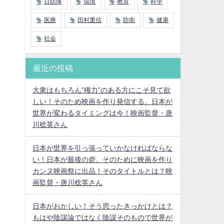
日防隊
環境
教育
科学
医療
田村重信
防衛
健康
社会
最近の投稿
大衆はもちろん”権力”のある方にこそ見て欲
しい！そのため映画を作り発信する。日本が
世界が変わるタイミングは今！映画監督・唐
川稔英さん
日本が世界を引っ張っていかなければならな
い！日本が最後の砦。そのために映画を作り
カンヌ映画祭に出品！そのタイトルとは？映
画監督・唐川稔英さん
日本がおかしい！そう思ったきっかけとは？
もはや陰謀論ではなく陰謀そのもので世界が