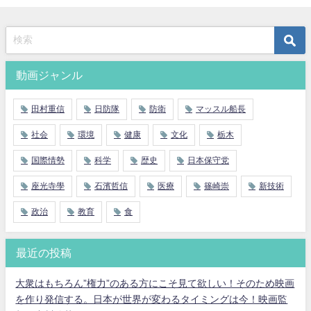
動画ジャンル
田村重信
日防隊
防衛
マッスル船長
社会
環境
健康
文化
栃木
国際情勢
科学
歴史
日本保守党
座光寺學
石濱哲信
医療
篠崎崇
新技術
政治
教育
食
最近の投稿
大衆はもちろん”権力”のある方にこそ見て欲しい！そのため映画
を作り発信する。日本が世界が変わるタイミングは今！映画監