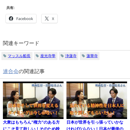
共有:
Facebook
X
関連キーワード
マッスル船長
座光寺學
浄蓮寺
蓮華寺
連合会
の関連記事
大衆はもちろん”権力”のある方
日本が世界を引っ張っていかな
にこそ見て欲しい！そのため映
ければならない！日本が最後の