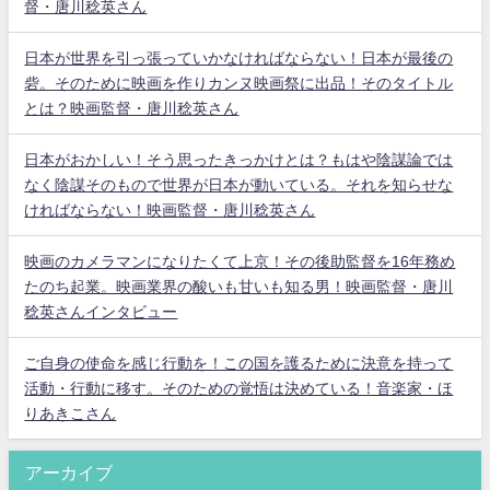
督・唐川稔英さん
日本が世界を引っ張っていかなければならない！日本が最後の
砦。そのために映画を作りカンヌ映画祭に出品！そのタイトル
とは？映画監督・唐川稔英さん
日本がおかしい！そう思ったきっかけとは？もはや陰謀論では
なく陰謀そのもので世界が日本が動いている。それを知らせな
ければならない！映画監督・唐川稔英さん
映画のカメラマンになりたくて上京！その後助監督を16年務め
たのち起業。映画業界の酸いも甘いも知る男！映画監督・唐川
稔英さんインタビュー
ご自身の使命を感じ行動を！この国を護るために決意を持って
活動・行動に移す。そのための覚悟は決めている！音楽家・ほ
りあきこさん
アーカイブ