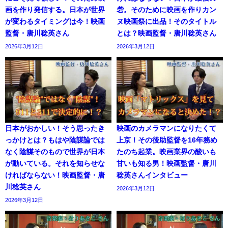
画を作り発信する。日本が世界
砦。そのために映画を作りカン
が変わるタイミングは今！映画
ヌ映画祭に出品！そのタイトル
監督・唐川稔英さん
とは？映画監督・唐川稔英さん
2026年3月12日
2026年3月12日
日本がおかしい！そう思ったき
映画のカメラマンになりたくて
っかけとは？もはや陰謀論では
上京！その後助監督を16年務め
なく陰謀そのもので世界が日本
たのち起業。映画業界の酸いも
が動いている。それを知らせな
甘いも知る男！映画監督・唐川
ければならない！映画監督・唐
稔英さんインタビュー
川稔英さん
2026年3月12日
2026年3月12日