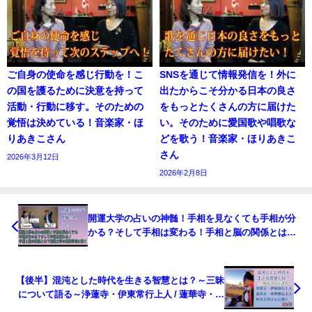
ご自身の使命を感じ行動を！こ
SNSを通じて情報発信を！外に
の国を護るために決意を持って
出たからこそ分かる日本の良さ
活動・行動に移す。そのための
をもっとたくさんの方に届けた
覚悟は決めている！音楽家・ほ
い。そのために愛国歌や唱歌な
りあきこさん
どを歌う！音楽家・ほりあきこ
さん
2026年3月12日
2026年2月8日
開運大学の占いの神髄！手相を見なくても手相が分
かる？そして手相は変わる！手相と脳の関係とは？
開運大学の眞輝学長に聞く。
【後半】混沌とした時代を生きる智慧とは？～三昧
について語る～浄蓮寺・伊東常行上人 / 蓮華寺・砂
押顕定上人 / 故マッスル船長（座光寺 學）