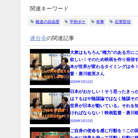
関連キーワード
報道の自由度
平和ボケ
有事
石濱哲信
連合会
の関連記事
大衆はもちろん”権力”のある方に
欲しい！そのため映画を作り発信
本が世界が変わるタイミングは今
督・唐川稔英さん
2026年3月12日
日本がおかしい！そう思ったきっ
は？もはや陰謀論ではなく陰謀そ
世界が日本が動いている。それを
ければならない！映画監督・唐川
2026年3月12日
ご自身の使命を感じ行動を！この
ために決意を持って活動・行動に