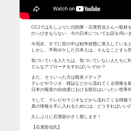
CCJでは久しぶりに日防隊・石濱哲信さんへ取材
のっぴきならない、今の日本についてお話を伺い
今現在、すでに世の中は戦争状態に突入している
しかし、平和ボケした日本人は、そんなことすら
気づいている人たちは、気づいていない人たちに
どんなアプローチをすればいいのか？
また、そういった方は既存メディア
テレビやラジオ、雑誌などから流れてくる情報を
日本の報道の自由度における順位はいったい世界
そして、テレビやラジオなどから流れてくる情報
真の情報を手に入れるためには、どうすればいい
久しぶりに石濱節がさく裂します！
【石濱哲信氏】