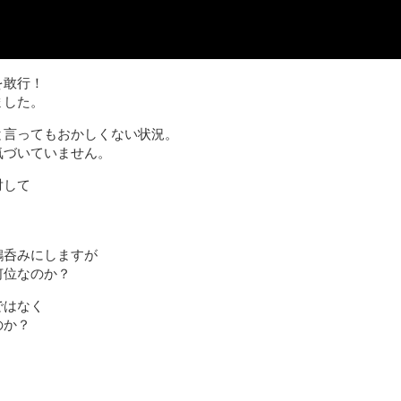
を敢行！
ました。
と言ってもおかしくない状況。
気づいていません。
対して
鵜呑みにしますが
何位なのか？
ではなく
のか？