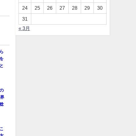
24
25
26
27
28
29
30
31
« 3月
ら
を
と
の
業界
稔
こ
方