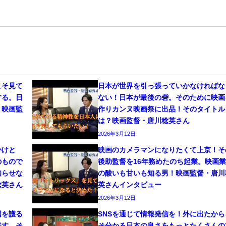
こそ見て
日本が世界を引っ張っていかなければな
する。日
ない！日本が最後の砦。そのために映画
！映画監
作りカンヌ映画祭に出品！そのタイトル
は？映画監督・唐川稔英さん
2026年3月12日
かけと
映画のカメラマンになりたくて上京！そ
のもので
後助監督を16年務めたのち起業。映画
知らせな
の酸いも甘いも知る男！映画監督・唐川
稔英さん
英さんインタビュー
2026年3月12日
国を護る
SNSを通じて情報発信を！外に出たから
移す。そ
そ分かる日本の良さをもっとたくさんの