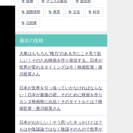
医療
マッスル船長
新技術
国際情勢
教育
文化
科学
日防隊
最近の投稿
大衆はもちろん”権力”のある方にこそ見て欲
しい！そのため映画を作り発信する。日本が
世界が変わるタイミングは今！映画監督・唐
川稔英さん
日本が世界を引っ張っていかなければならな
い！日本が最後の砦。そのために映画を作り
カンヌ映画祭に出品！そのタイトルとは？映
画監督・唐川稔英さん
日本がおかしい！そう思ったきっかけとは？
もはや陰謀論ではなく陰謀そのもので世界が