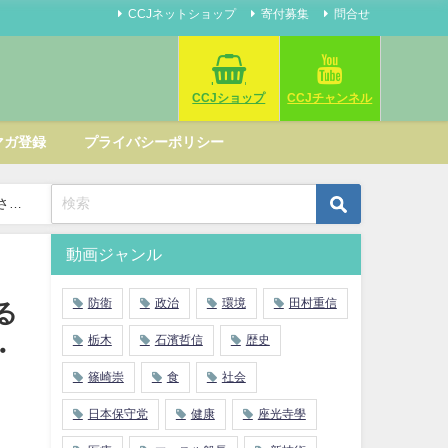
CCJネットショップ
寄付募集
問合せ
CCJショップ
CCJチャンネル
マガ登録
プライバシーポリシー
さん
動画ジャンル
防衛
政治
環境
田村重信
る
栃木
石濱哲信
歴史
・
篠崎崇
食
社会
日本保守党
健康
座光寺學