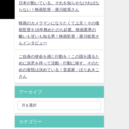
日本が動いている。それを知らせなければな
らない！映画監督・唐川稔英さん
映画のカメラマンになりたくて上京！その後
助監督を16年務めたのち起業。映画業界の
酸いも甘いも知る男！映画監督・唐川稔英さ
んインタビュー
ご自身の使命を感じ行動を！この国を護るた
めに決意を持って活動・行動に移す。そのた
めの覚悟は決めている！音楽家・ほりあきこ
さん
アーカイブ
カテゴリー