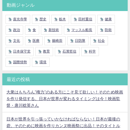
動画ジャンル
座光寺學
歴史
栃木
田村重信
健康
政治
食
新技術
マッスル船長
防衛
文化
医療
篠崎崇
日防隊
社会
日本保守党
教育
石濱哲信
科学
国際情勢
環境
最近の投稿
大衆はもちろん”権力”のある方にこそ見て欲しい！そのため映画
を作り発信する。日本が世界が変わるタイミングは今！映画監
督・唐川稔英さん
日本が世界を引っ張っていかなければならない！日本が最後の
砦。そのために映画を作りカンヌ映画祭に出品！そのタイトル