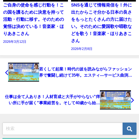
ご自身の使命を感じ行動を！こ
SNSを通じて情報発信を！外に
の国を護るために決意を持って
出たからこそ分かる日本の良さ
活動・行動に移す。そのための
をもっとたくさんの方に届けた
覚悟は決めている！音楽家・ほ
い。そのために愛国歌や唱歌な
りあきこさん
どを歌う！音楽家・ほりあきこ
さん
2026年3月12日
2026年2月8日
若くして起業！時代の波を読みながらファッション
界で奮闘し続けて35年。エスティ―サービス曲渕恵
美子会長インタビュー Part.1
仕事は全て人ありき！人材育成と大手がやらない”痒
い所に手が届く”事業経営を。そして40歳から始め
た趣味とは？エスティ―サービス曲渕恵美子会長イ
ンタビュー Part.3