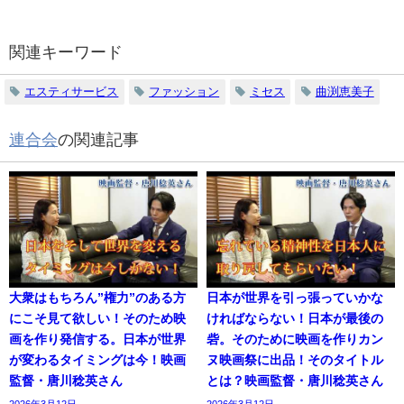
関連キーワード
エスティサービス
ファッション
ミセス
曲渕恵美子
連合会
の関連記事
大衆はもちろん”権力”のある方
日本が世界を引っ張っていかな
にこそ見て欲しい！そのため映
ければならない！日本が最後の
画を作り発信する。日本が世界
砦。そのために映画を作りカン
が変わるタイミングは今！映画
ヌ映画祭に出品！そのタイトル
監督・唐川稔英さん
とは？映画監督・唐川稔英さん