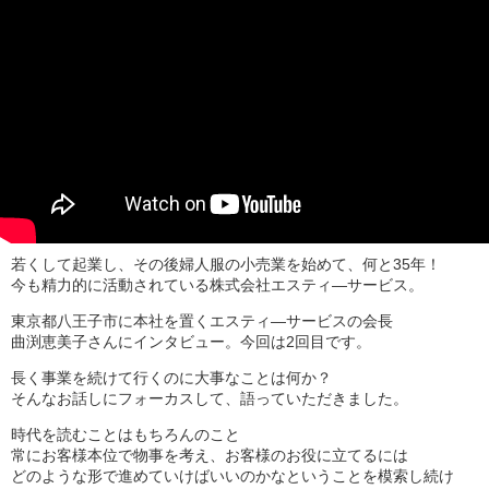
若くして起業し、その後婦人服の小売業を始めて、何と35年！
今も精力的に活動されている株式会社エスティ―サービス。
東京都八王子市に本社を置くエスティ―サービスの会長
曲渕恵美子さんにインタビュー。今回は2回目です。
長く事業を続けて行くのに大事なことは何か？
そんなお話しにフォーカスして、語っていただきました。
時代を読むことはもちろんのこと
常にお客様本位で物事を考え、お客様のお役に立てるには
どのような形で進めていけばいいのかなということを模索し続け