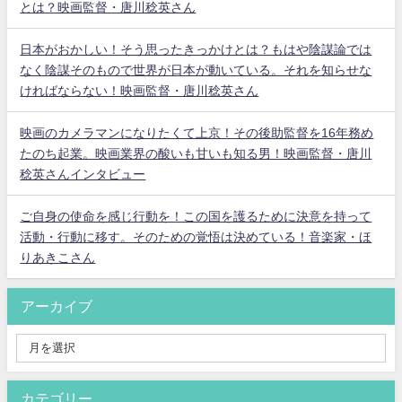
とは？映画監督・唐川稔英さん
日本がおかしい！そう思ったきっかけとは？もはや陰謀論では
なく陰謀そのもので世界が日本が動いている。それを知らせな
ければならない！映画監督・唐川稔英さん
映画のカメラマンになりたくて上京！その後助監督を16年務め
たのち起業。映画業界の酸いも甘いも知る男！映画監督・唐川
稔英さんインタビュー
ご自身の使命を感じ行動を！この国を護るために決意を持って
活動・行動に移す。そのための覚悟は決めている！音楽家・ほ
りあきこさん
アーカイブ
カテゴリー